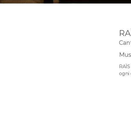
RA
Cant
Mus
RAÌS
ogni 
gestu
La m
dell'
mess
direzi
Il co