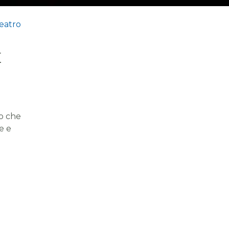
eatro
E
so che
e e
zioni
ntando
nati