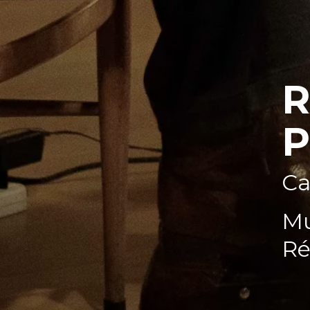
R
P
Ca
Mu
Ré