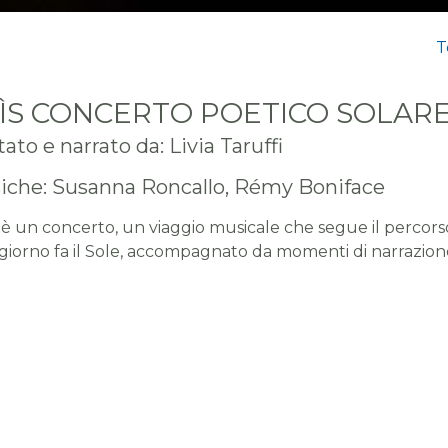
T
ÌS CONCERTO POETICO SOLAR
ato e narrato da: Livia Taruffi
iche: Susanna Roncallo, Rémy Boniface
 è un concerto, un viaggio musicale che segue il percor
giorno fa il Sole, accompagnato da momenti di narrazion
alità teatrale.
usica e le parole evocano dunque le atmosfere e le emo
alba, del mezzogiorno, del tramonto e della notte, dive
aggere delle energie che la luce emana nelle quattro
oni: l'est, il sud, l'ovest e il nord.
ncerto poetico consiste in una serie di brani cantati e suo