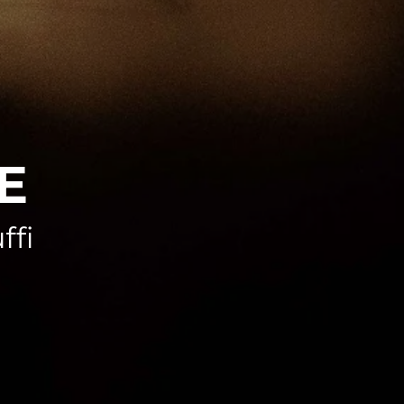
E
ffi